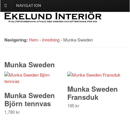
NAVIGATION
Navigering:
Hem
›
Inredning
›
Munka Sweden
Munka Sweden
Munka Sweden
Munka Sweden
Fransduk
Björn tennvas
195
kr
1,780
kr
Den
här
produkten