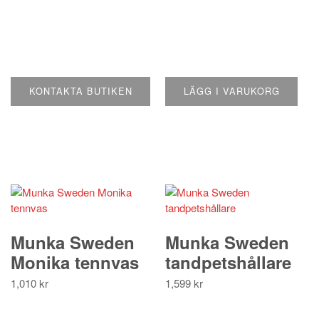
har
flera
varianter.
De
olika
alternativen
KONTAKTA BUTIKEN
LÄGG I VARUKORG
kan
väljas
på
produktsidan
Munka Sweden
Munka Sweden
Monika tennvas
tandpetshållare
1,010
kr
1,599
kr